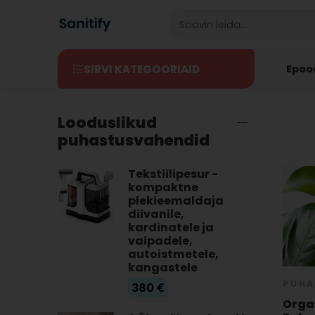
Epoo
SIRVI KATEGOORIAID
Looduslikud
puhastusvahendid
Tekstiilipesur -
kompaktne
plekieemaldaja
diivanile,
kardinatele ja
vaipadele,
autoistmetele,
kangastele
PUHA
380
€
Orga