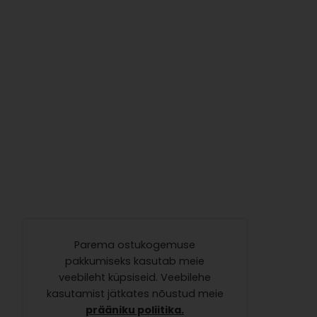
Parema ostukogemuse
pakkumiseks kasutab meie
veebileht küpsiseid. Veebilehe
kasutamist jätkates nõustud meie
prääniku poliitika.