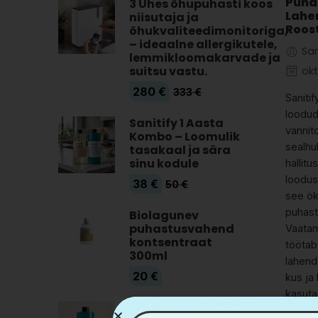
Puha
3 Ühes õhupuhasti koos
Lahen
niisutaja ja
Roos
õhukvaliteedimonitoriga,
– ideaalne allergikutele,
Sa
lemmikloomakarvade ja
suitsu vastu.
okt
280
€
333
€
Saniti
loodu
Sanitify 1 Aasta
vannit
Kombo – Loomulik
sealhul
tasakaal ja sära
sinu kodule
hallit
loodus
38
€
50
€
see ök
puhast
Biolagunev
puhastusvahend
Vaatam
kontsentraat
töötab
300ml
lahend
20
€
kus ja
kasuta
Probiootiline
[…]