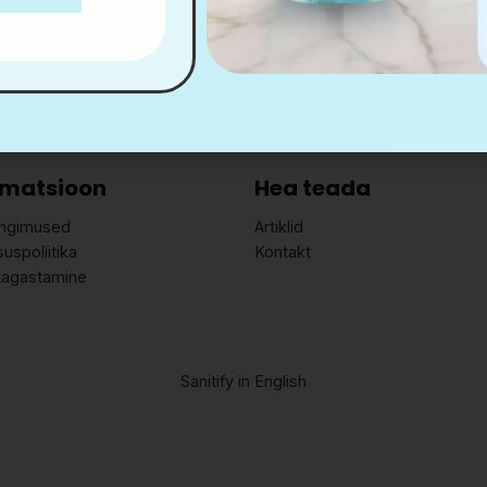
rmatsioon
Hea teada
ingimused
Artiklid
suspoliitika
Kontakt
tagastamine
Sanitify in English