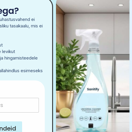
NUE READING ➞
sega?
puhastusvahend ei
liku tasakaalu, mis ei
st
 levikut
ja hingamisteedele
allahindlus esimeseks
andeid