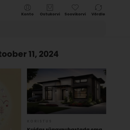
Konto
Ostukorvi
Soovikorvi
Võrdle
toober 11, 2024
KORISTUS
Kuidas sügavpuhastada oma