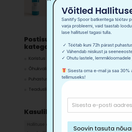
looduslik
CONTI
üldpuhastusvahendi
Võitled Hallitu
kontsentraat 500 ml
Sanitify Spoor batkeritega töötav 
19
€
25
€
varja probleemi, vaid taastab loodus
lase hallitusel tagasi tulla.
Postisuste
kategooriad
✓ Töötab kuni 72h pärast puhastu
✓ Vähendab niiskust ja seeneeoste
✓ Ohutu lastele, lemmikloomadele 
Koristus
Õhukvaliteet
Sisesta oma e-mail ja saa 30% 
tellimuseks!
Puhastusvahendid
Teaduslikud uuringud
e
e
e
e
m
m
m
m
a
a
a
Kasulikud viited
a
i
i
i
i
l
l
l
l
e
e
Hallituse eemaldamine
Soovin tasuta nõu
*
m
m