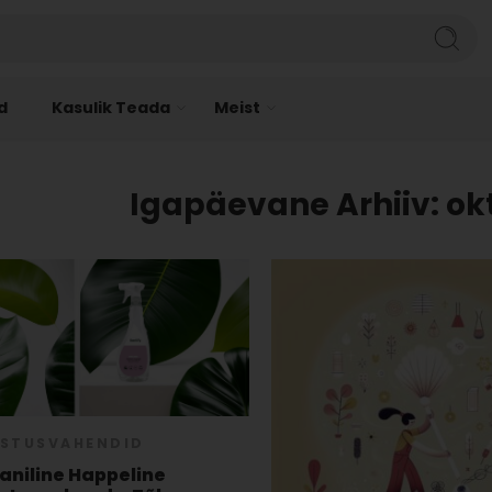
d
Kasulik Teada
Meist
Igapäevane Arhiiv:
ok
STUSVAHENDID
aniline Happeline