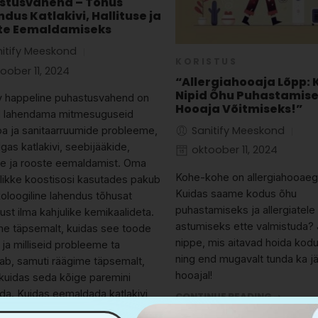
stusvahend – Tõhus
dus Katlakivi, Hallituse ja
te Eemaldamiseks
nitify Meeskond
KORISTUS
oober 11, 2024
“Allergiahooaja Lõpp:
Nipid Õhu Puhastamise
fy happeline puhastusvahend on
Hooaja Võitmiseks!”
d lahendama mitmesuguseid
Sanitify Meeskond
oa ja sanitaarruumide probleeme,
gas katlakivi, seebijääkide,
oktoober 11, 2024
use ja rooste eemaldamist. Oma
Kohe-kohe on allergiahooae
likke koostisosi kasutades pakub
Kuidas saame kodus õhu
oloogiline lahendus tõhusat
puhastamiseks ja allergiatele
ust ilma kahjulike kemikaalideta.
astumiseks ette valmistuda
e täpsemalt, kuidas see toode
nippe, mis aitavad hoida kod
 ja milliseid probleeme ta
ning end mugavalt tunda ka j
ab, samuti räägime täpsemalt,
hooajal!
 kuidas seda kõige paremini
da. Kuidas eemaldada katlakivi
CONTINUE READING ➞