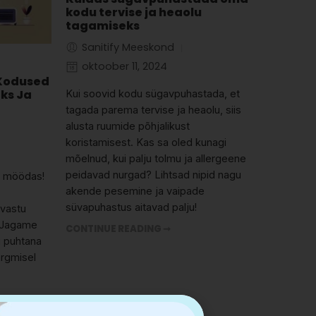
kodu tervise ja heaolu
tagamiseks
Sanitify Meeskond
oktoober 11, 2024
 Kodused
ks Ja
Kui soovid kodu sügavpuhastada, et
tagada parema tervise ja heaolu, siis
alusta ruumide põhjalikust
koristamisest. Kas sa oled kunagi
mõelnud, kui palju tolmu ja allergeene
peidavad nurgad? Lihtsad nipid nagu
g möödas!
akende pesemine ja vaipade
süvapuhastus aitavad palju!
 vastu
? Jagame
CONTINUE READING ➞
u puhtana
ärgmisel